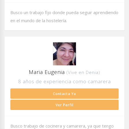
Busco un trabajo fijo donde pueda seguir aprendiendo
en el mundo de la hostelería.
Maria Eugenia
(Vive en Denia)
8 años de experiencia como camarera
Contacta Ya
Ver Perfil
Busco trabajo de cocinera y camarera, ya que tengo