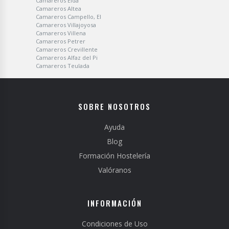
Camareros Elda
Camareros Altea
Camareros Campello, El
Camareros Villajoyosa
Camareros Villena
Camareros Petrer
Camareros Crevillente
Camareros Alfaz del Pi
Camareros Teulada
SOBRE NOSOTROS
Ayuda
Blog
Formación Hostelería
Valóranos
INFORMACIÓN
Condiciones de Uso