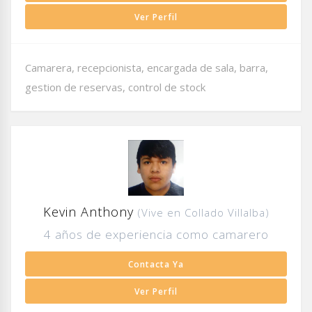
Ver Perfil
Camarera, recepcionista, encargada de sala, barra,
gestion de reservas, control de stock
Kevin Anthony
(Vive en Collado Villalba)
4 años de experiencia como camarero
Contacta Ya
Ver Perfil