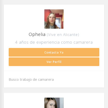
Ophelia
(Vive en Alicante)
4 años de experiencia como camarera
Contacta Ya
Ver Perfil
Busco trabajo de camarera