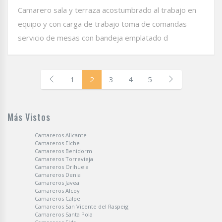
Camarero sala y terraza acostumbrado al trabajo en
equipo y con carga de trabajo toma de comandas
servicio de mesas con bandeja emplatado d
1
2
3
4
5
Más Vistos
Camareros Alicante
Camareros Elche
Camareros Benidorm
Camareros Torrevieja
Camareros Orihuela
Camareros Denia
Camareros Javea
Camareros Alcoy
Camareros Calpe
Camareros San Vicente del Raspeig
Camareros Santa Pola