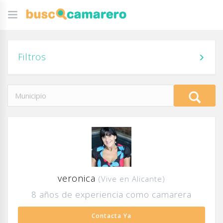
Filtros
veronica
(Vive en Alicante)
8 años de experiencia como camarera
Contacta Ya