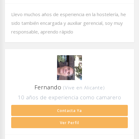
Llevo muchos años de esperiencia en la hostelería, he
sido también encargada y auxiliar gerencial, soy muy
responsable, aprendo rápido
Fernando
(Vive en Alicante)
10 años de experiencia como camarero
Contacta Ya
Ver Perfil