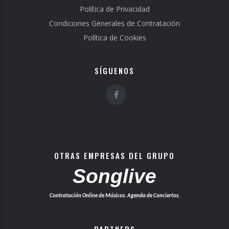
Política de Privacidad
Condiciones Generales de Contratación
Política de Cookies
SÍGUENOS
OTRAS EMPRESAS DEL GRUPO
Songlive
Contratación Online de Músicos. Agenda de Conciertos.
PARTNERS