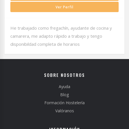
Ver Perfil
He trabajado como fregachín, ayudante de cocina y
camarera, me adapto rápido a trabajo y tengo
disponibildad completa de horarios
SOBRE NOSOTROS
Ayuda
Blog
Formación Hostelería
Valóranos