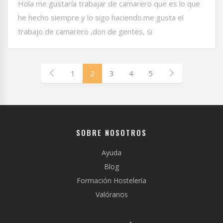
Hola me gustaría trabajar de camarero que es lo que
he hecho siempre y lo sigo haciendo.me gusta el
trabajo de camarero ,don de gentes, si
1
2
3
4
5
SOBRE NOSOTROS
Ayuda
Blog
Formación Hostelería
Valóranos