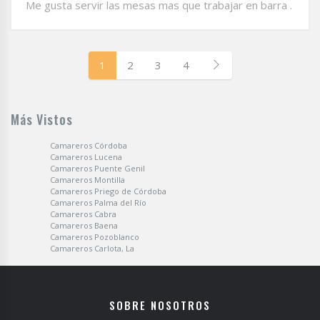
Me gusta servir las mesas mas que trabajar en barra .
1
2
3
4
Más Vistos
Camareros Córdoba
Camareros Lucena
Camareros Puente Genil
Camareros Montilla
Camareros Priego de Córdoba
Camareros Palma del Río
Camareros Cabra
Camareros Baena
Camareros Pozoblanco
Camareros Carlota, La
SOBRE NOSOTROS