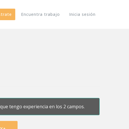
strate
Encuentra trabajo
Inicia sesión
que tengo experiencia en los 2 campos.
 Ya