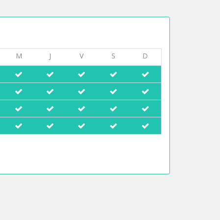
M
J
V
S
D