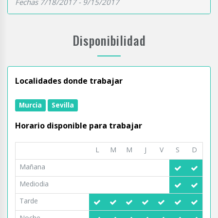
Fechas 7/18/2017 - 9/15/2017
Disponibilidad
Localidades donde trabajar
Murcia
Sevilla
Horario disponible para trabajar
L
M
M
J
V
S
D
Mañana
Mediodia
Tarde
Noche