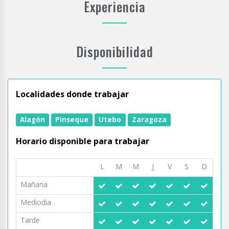
Experiencia
Disponibilidad
Localidades donde trabajar
Alagón
Pinseque
Utebo
Zaragoza
Horario disponible para trabajar
L
M
M
J
V
S
D
Mañana
Mediodia
Tarde