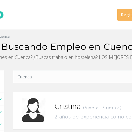
Regí
uenca
as Buscando Empleo en Cuen
iones en Cuenca? ¿Buscas trabajo en hostelería? LOS MEJO
Cristina
(Vive en Cuenca)
2 años de experiencia como co