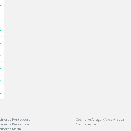
cineros Pontevedra
Cocineros Vilagarcía de Arousa
cineros Redondela
Cocineros Lalín
cineros Marín