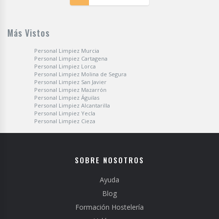
Más Vistos
Personal Limpiez Murcia
Personal Limpiez Cartagena
Personal Limpiez Lorca
Personal Limpiez Molina de Segura
Personal Limpiez San Javier
Personal Limpiez Mazarrón
Personal Limpiez Águilas
Personal Limpiez Alcantarilla
Personal Limpiez Yecla
Personal Limpiez Cieza
SOBRE NOSOTROS
Ayuda
Blog
Formación Hostelería