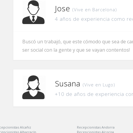
Jose
(Vive en Barcelona)
4 años de experiencia como re
Buscó un trabajó, que este cómodo que sea de cam
ser social con la gente y que se vayan contentos!
Susana
(Vive en Lugo)
+10 de años de experiencia co
cepcionistas Alcañiz
Recepcionistas Andorra
cepcionistas Albarracín
Recepcionistas Alcorisa