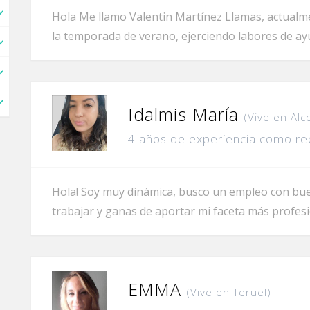
Hola Me llamo Valentin Martínez Llamas, actual
la temporada de verano, ejerciendo labores de ay
Idalmis María
(Vive en Alc
4 años de experiencia como re
Hola! Soy muy dinámica, busco un empleo con bu
trabajar y ganas de aportar mi faceta más profesi
EMMA
(Vive en Teruel)