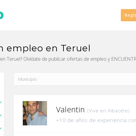
Regí
n empleo en Teruel
en Teruel? Olvídate de publicar ofertas de empleo y ENCUEN
Valentin
(Vive en Albacete)
+10 de años de experiencia co