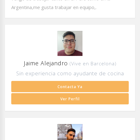
Argentina,me gusta trabajar en equipo,.
Jaime Alejandro
(Vive en Barcelona)
Sin experiencia como ayudante de cocina
Contacta Ya
Ver Perfil