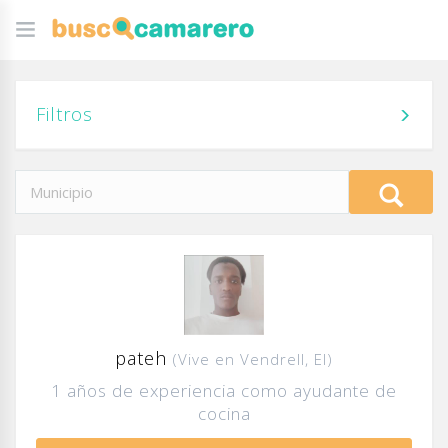
Filtros
pateh
(Vive en Vendrell, El)
1 años de experiencia como ayudante de
cocina