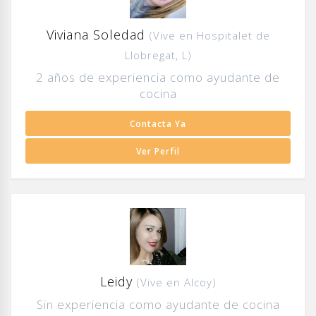
Viviana Soledad
(Vive en Hospitalet de
Llobregat, L)
2 años de experiencia como ayudante de
cocina
Contacta Ya
Ver Perfil
Leidy
(Vive en Alcoy)
Sin experiencia como ayudante de cocina