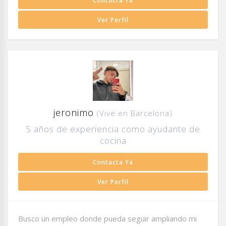
Contacta Ya
Ver Perfil
jeronimo
(Vive en Barcelona)
5 años de experiencia como ayudante de
cocina
Contacta Ya
Ver Perfil
Busco un empleo donde pueda seguir ampliando mi