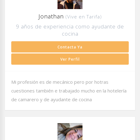
Jonathan
(Vive en Tarifa)
9 años de experiencia como ayudante de
cocina
Contacta Ya
Ver Perfil
Mi profesión es de mecánico pero por hotras
cuestiones también e trabajado mucho en la hotelería
de camarero y de ayudante de cocina