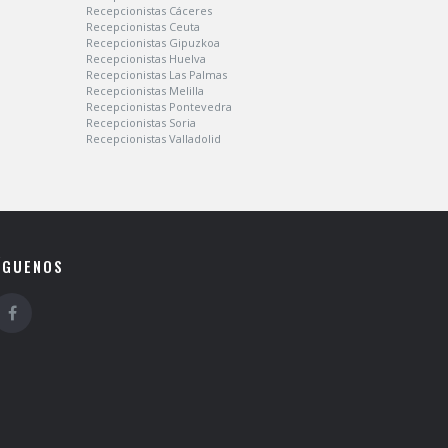
Recepcionistas Cáceres
Recepcionistas Ceuta
Recepcionistas Gipuzkoa
Recepcionistas Huelva
Recepcionistas Las Palmas
Recepcionistas Melilla
Recepcionistas Pontevedra
Recepcionistas Soria
Recepcionistas Valladolid
ÍGUENOS