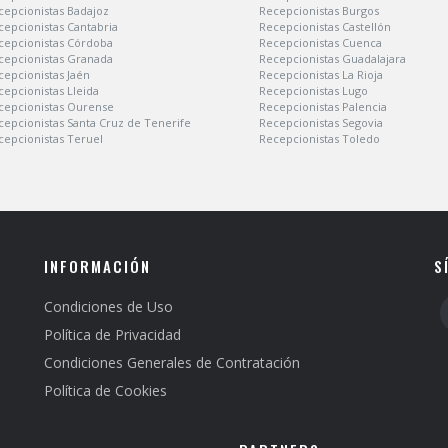
cepcionistas Badajoz
Recepcionistas Burgos
cepcionistas Cantabria
Recepcionistas Castellón
cepcionistas Córdoba
Recepcionistas Cuenca
cepcionistas Granada
Recepcionistas Guadalajara
cepcionistas Jaén
Recepcionistas La Rioja
cepcionistas Lleida
Recepcionistas Lugo
cepcionistas Ourense
Recepcionistas Palencia
cepcionistas Santa Cruz de Tenerife
Recepcionistas Segovia
cepcionistas Teruel
Recepcionistas Toledo
INFORMACIÓN
S
Condiciones de Uso
Política de Privacidad
Condiciones Generales de Contratación
Política de Cookies