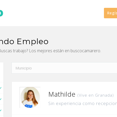
Regí
ando Empleo
Buscas trabajo? Los mejores están en buscocamarero.
Mathilde
(Vive en Granada)
Sin experiencia como recepcion