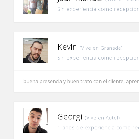
Sin experiencia como recepcion
Kevin
(Vive en Granada)
Sin experiencia como recepcion
buena presencia y buen trato con el cliente, apre
Georgi
(Vive en Autol)
1 años de experiencia como re