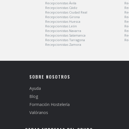
Recepcionistas Ávila
Re
Recepcionistas Cádiz
Re
Recepcionistas Ciudad Real
Re
Recepcionistas Girona
Re
Recepcionistas Huesca
Re
Recepcionistas León
Re
Recepcionistas Navarra
Re
Recepcionistas Salamanca
Re
Recepcionistas Tarragona
Re
Recepcionistas Zamora
SOBRE NOSOTROS
Ayuda
Blog
Formación Hostelería
Valóranos