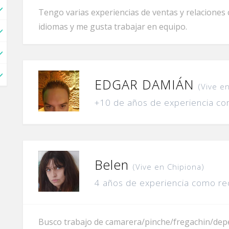
Tengo varias experiencias de ventas y relaciones c
idiomas y me gusta trabajar en equipo.
EDGAR DAMIÁN
(Vive e
+10 de años de experiencia co
Belen
(Vive en Chipiona)
4 años de experiencia como re
Busco trabajo de camarera/pinche/fregachin/dep