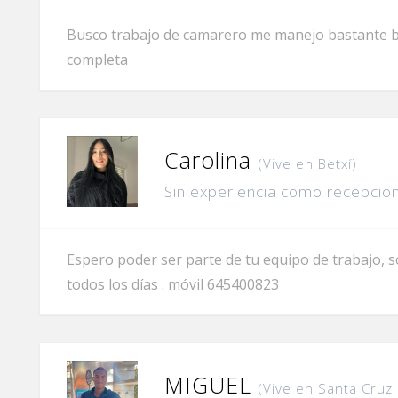
Busco trabajo de camarero me manejo bastante bie
completa
Carolina
(Vive en Betxí)
Sin experiencia como recepcion
Espero poder ser parte de tu equipo de trabajo,
todos los días . móvil 645400823
MIGUEL
(Vive en Santa Cruz