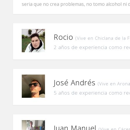
seria que no crea problemas, no tomo alcohol ni 
Rocio
(Vive en Chiclana de la 
2 años de experiencia como re
José Andrés
(Vive en Aron
5 años de experiencia como re
Juan Manuel
(Vive en Cáce